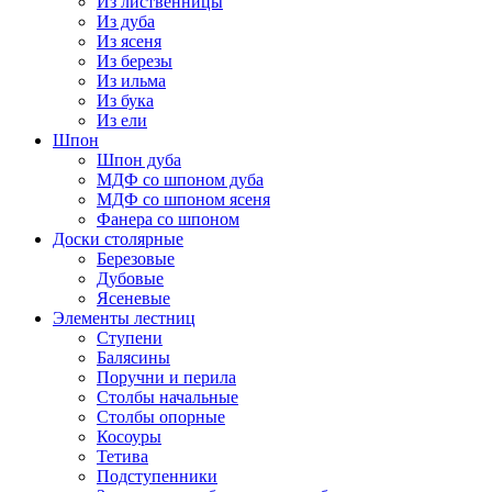
Из лиственницы
Из дуба
Из ясеня
Из березы
Из ильма
Из бука
Из ели
Шпон
Шпон дуба
МДФ со шпоном дуба
МДФ со шпоном ясеня
Фанера со шпоном
Доски столярные
Березовые
Дубовые
Ясеневые
Элементы лестниц
Ступени
Балясины
Поручни и перила
Столбы начальные
Столбы опорные
Косоуры
Тетива
Подступенники