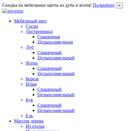
Скидка на мебельные щиты из дуба и ясеня!
Подробнее
×
Мебельный щит
Сосна
Лиственница
Сращенная
Цельноламельная
Дуб
Сращенный
Цельноламельный
Ясень
Сращенный
Цельноламельный
Береза
Ильм
Сращенный
Цельноламельный
Бук
Сращенный
Цельноламельный
Ель
Массив дерева
Из сосны