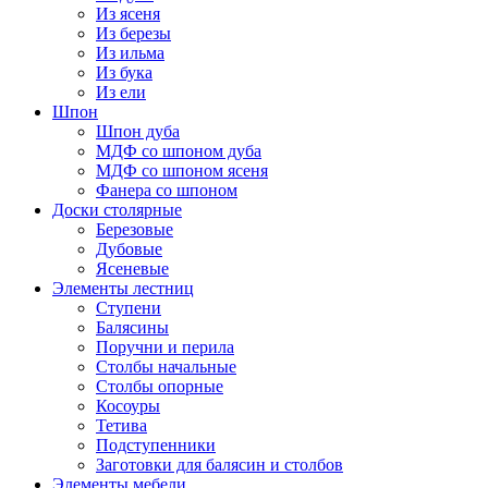
Из ясеня
Из березы
Из ильма
Из бука
Из ели
Шпон
Шпон дуба
МДФ со шпоном дуба
МДФ со шпоном ясеня
Фанера со шпоном
Доски столярные
Березовые
Дубовые
Ясеневые
Элементы лестниц
Ступени
Балясины
Поручни и перила
Столбы начальные
Столбы опорные
Косоуры
Тетива
Подступенники
Заготовки для балясин и столбов
Элементы мебели