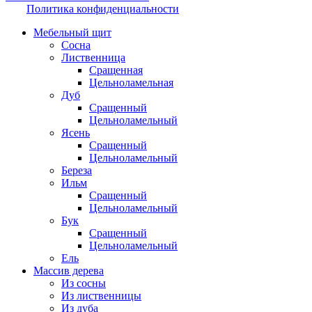
Политика конфиденциальности
Мебельный щит
Сосна
Лиственница
Сращенная
Цельноламельная
Дуб
Сращенный
Цельноламельный
Ясень
Сращенный
Цельноламельный
Береза
Ильм
Сращенный
Цельноламельный
Бук
Сращенный
Цельноламельный
Ель
Массив дерева
Из сосны
Из лиственницы
Из дуба