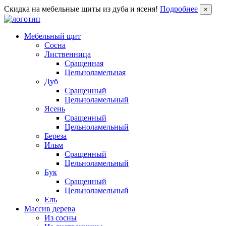
Скидка на мебельные щиты из дуба и ясеня!
Подробнее
×
Мебельный щит
Сосна
Лиственница
Сращенная
Цельноламельная
Дуб
Сращенный
Цельноламельный
Ясень
Сращенный
Цельноламельный
Береза
Ильм
Сращенный
Цельноламельный
Бук
Сращенный
Цельноламельный
Ель
Массив дерева
Из сосны