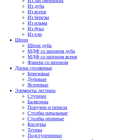
Из лиственницы
Из дуба
Из ясеня
Из березы
Из ильма
Из бука
Из ели
Шпон
Шпон дуба
МДФ со шпоном дуба
МДФ со шпоном ясеня
Фанера со шпоном
Доски столярные
Березовые
Дубовые
Ясеневые
Элементы лестниц
Ступени
Балясины
Поручни и перила
Столбы начальные
Столбы опорные
Косоуры
Тетива
Подступенники