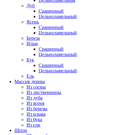
Цельноламельная
Дуб
Сращенный
Цельноламельный
Ясень
Сращенный
Цельноламельный
Береза
Ильм
Сращенный
Цельноламельный
Бук
Сращенный
Цельноламельный
Ель
Массив дерева
Из сосны
Из лиственницы
Из дуба
Из ясеня
Из березы
Из ильма
Из бука
Из ели
Шпон