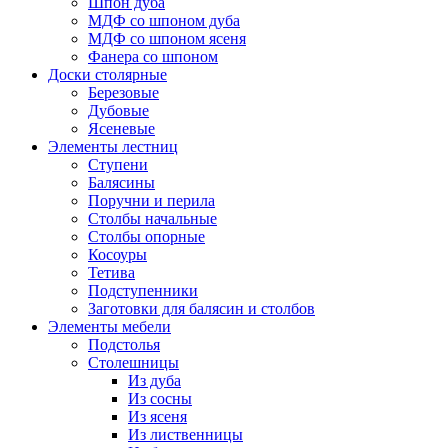
Шпон дуба
МДФ со шпоном дуба
МДФ со шпоном ясеня
Фанера со шпоном
Доски столярные
Березовые
Дубовые
Ясеневые
Элементы лестниц
Ступени
Балясины
Поручни и перила
Столбы начальные
Столбы опорные
Косоуры
Тетива
Подступенники
Заготовки для балясин и столбов
Элементы мебели
Подстолья
Столешницы
Из дуба
Из сосны
Из ясеня
Из лиственницы