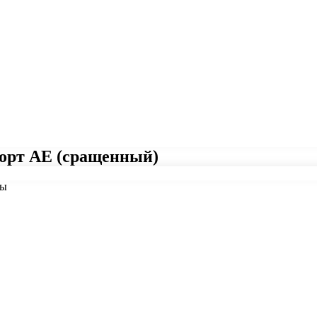
 сорт АЕ (сращенный)
цы