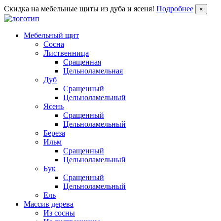
Скидка на мебельные щиты из дуба и ясеня!
Подробнее
×
Мебельный щит
Сосна
Лиственница
Сращенная
Цельноламельная
Дуб
Сращенный
Цельноламельный
Ясень
Сращенный
Цельноламельный
Береза
Ильм
Сращенный
Цельноламельный
Бук
Сращенный
Цельноламельный
Ель
Массив дерева
Из сосны