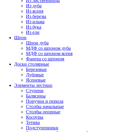
Из лиственницы
Из дуба
Из ясеня
Из березы
Из ильма
Из бука
Из ели
Шпон
Шпон дуба
МДФ со шпоном дуба
МДФ со шпоном ясеня
Фанера со шпоном
Доски столярные
Березовые
Дубовые
Ясеневые
Элементы лестниц
Ступени
Балясины
Поручни и перила
Столбы начальные
Столбы опорные
Косоуры
Тетива
Подступенники