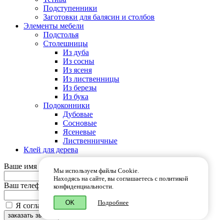
Подступенники
Заготовки для балясин и столбов
Элементы мебели
Подстолья
Столешницы
Из дуба
Из сосны
Из ясеня
Из лиственницы
Из березы
Из бука
Подоконники
Дубовые
Сосновые
Ясеневые
Лиственничные
Клей для дерева
Ваше имя
Мы используем файлы Cookie.
Находясь на сайте, вы соглашаетесь с политикой
Ваш телефон
конфиденциальности.
OK
Подробнее
Я согласен (-на) на обработку
персональных данных
заказать звонок