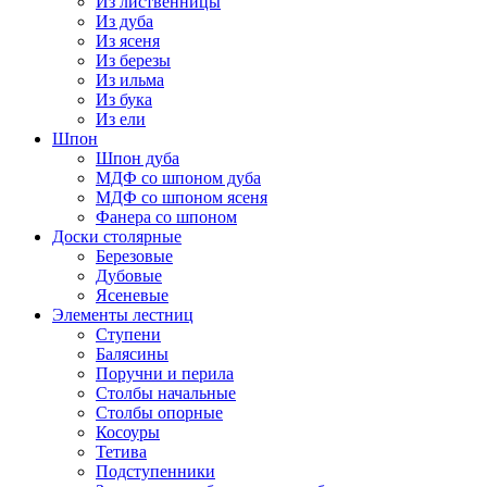
Из лиственницы
Из дуба
Из ясеня
Из березы
Из ильма
Из бука
Из ели
Шпон
Шпон дуба
МДФ со шпоном дуба
МДФ со шпоном ясеня
Фанера со шпоном
Доски столярные
Березовые
Дубовые
Ясеневые
Элементы лестниц
Ступени
Балясины
Поручни и перила
Столбы начальные
Столбы опорные
Косоуры
Тетива
Подступенники