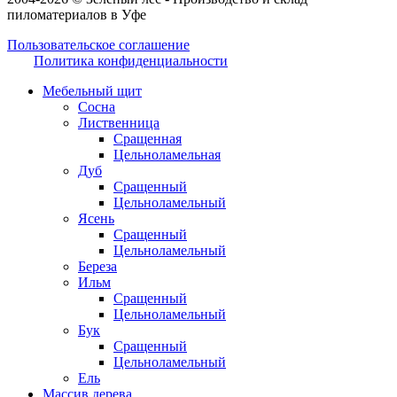
пиломатериалов в Уфе
Пользовательское соглашение
Политика конфиденциальности
Мебельный щит
Сосна
Лиственница
Сращенная
Цельноламельная
Дуб
Сращенный
Цельноламельный
Ясень
Сращенный
Цельноламельный
Береза
Ильм
Сращенный
Цельноламельный
Бук
Сращенный
Цельноламельный
Ель
Массив дерева