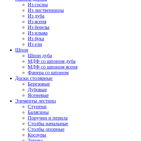
Из сосны
Из лиственницы
Из дуба
Из ясеня
Из березы
Из ильма
Из бука
Из ели
Шпон
Шпон дуба
МДФ со шпоном дуба
МДФ со шпоном ясеня
Фанера со шпоном
Доски столярные
Березовые
Дубовые
Ясеневые
Элементы лестниц
Ступени
Балясины
Поручни и перила
Столбы начальные
Столбы опорные
Косоуры
Тетива