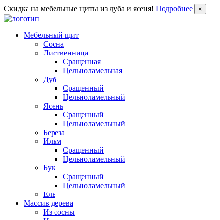
Скидка на мебельные щиты из дуба и ясеня!
Подробнее
×
Мебельный щит
Сосна
Лиственница
Сращенная
Цельноламельная
Дуб
Сращенный
Цельноламельный
Ясень
Сращенный
Цельноламельный
Береза
Ильм
Сращенный
Цельноламельный
Бук
Сращенный
Цельноламельный
Ель
Массив дерева
Из сосны