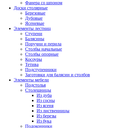
Фанера со шпоном
Доски столярные
Березовые
Дубовые
Ясеневые
Элементы лестниц
Ступени
Балясины
Поручни и перила
Столбы начальные
Столбы опорные
Косоуры
Тетива
Подступенники
Заготовки для балясин и столбов
Элементы мебели
Подстолья
Столешницы
Из дуба
Из сосны
Из ясеня
Из лиственницы
Из березы
Из бука
Подоконники