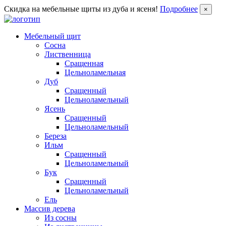
Скидка на мебельные щиты из дуба и ясеня!
Подробнее
×
Мебельный щит
Сосна
Лиственница
Сращенная
Цельноламельная
Дуб
Сращенный
Цельноламельный
Ясень
Сращенный
Цельноламельный
Береза
Ильм
Сращенный
Цельноламельный
Бук
Сращенный
Цельноламельный
Ель
Массив дерева
Из сосны