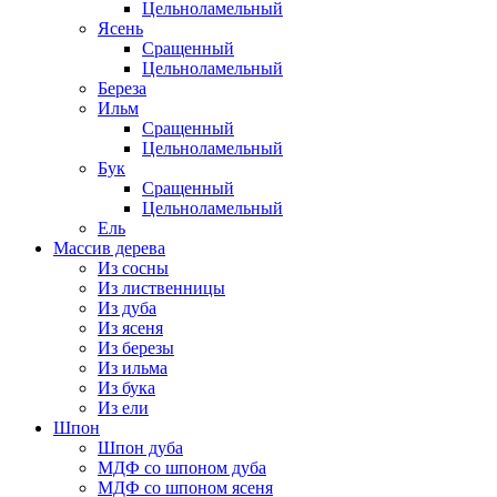
Цельноламельный
Ясень
Сращенный
Цельноламельный
Береза
Ильм
Сращенный
Цельноламельный
Бук
Сращенный
Цельноламельный
Ель
Массив дерева
Из сосны
Из лиственницы
Из дуба
Из ясеня
Из березы
Из ильма
Из бука
Из ели
Шпон
Шпон дуба
МДФ со шпоном дуба
МДФ со шпоном ясеня