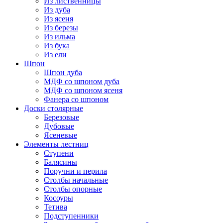
Из лиственницы
Из дуба
Из ясеня
Из березы
Из ильма
Из бука
Из ели
Шпон
Шпон дуба
МДФ со шпоном дуба
МДФ со шпоном ясеня
Фанера со шпоном
Доски столярные
Березовые
Дубовые
Ясеневые
Элементы лестниц
Ступени
Балясины
Поручни и перила
Столбы начальные
Столбы опорные
Косоуры
Тетива
Подступенники