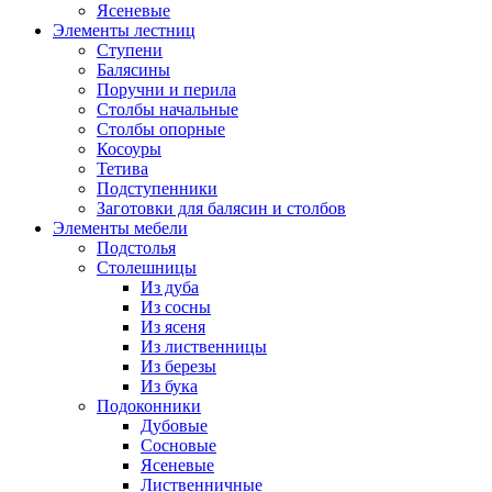
Ясеневые
Элементы лестниц
Ступени
Балясины
Поручни и перила
Столбы начальные
Столбы опорные
Косоуры
Тетива
Подступенники
Заготовки для балясин и столбов
Элементы мебели
Подстолья
Столешницы
Из дуба
Из сосны
Из ясеня
Из лиственницы
Из березы
Из бука
Подоконники
Дубовые
Сосновые
Ясеневые
Лиственничные