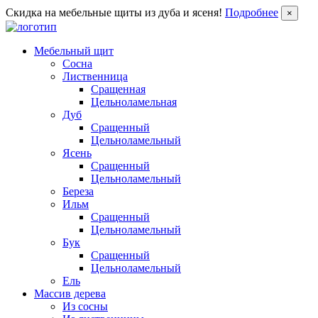
Скидка на мебельные щиты из дуба и ясеня!
Подробнее
×
Мебельный щит
Сосна
Лиственница
Сращенная
Цельноламельная
Дуб
Сращенный
Цельноламельный
Ясень
Сращенный
Цельноламельный
Береза
Ильм
Сращенный
Цельноламельный
Бук
Сращенный
Цельноламельный
Ель
Массив дерева
Из сосны