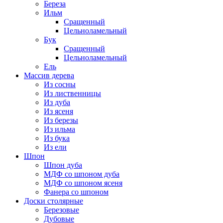
Береза
Ильм
Сращенный
Цельноламельный
Бук
Сращенный
Цельноламельный
Ель
Массив дерева
Из сосны
Из лиственницы
Из дуба
Из ясеня
Из березы
Из ильма
Из бука
Из ели
Шпон
Шпон дуба
МДФ со шпоном дуба
МДФ со шпоном ясеня
Фанера со шпоном
Доски столярные
Березовые
Дубовые