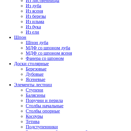
Из лиственницы
Из дуба
Из ясеня
Из березы
Из ильма
Из бука
Из ели
Шпон
Шпон дуба
МДФ со шпоном дуба
МДФ со шпоном ясеня
Фанера со шпоном
Доски столярные
Березовые
Дубовые
Ясеневые
Элементы лестниц
Ступени
Балясины
Поручни и перила
Столбы начальные
Столбы опорные
Косоуры
Тетива
Подступенники