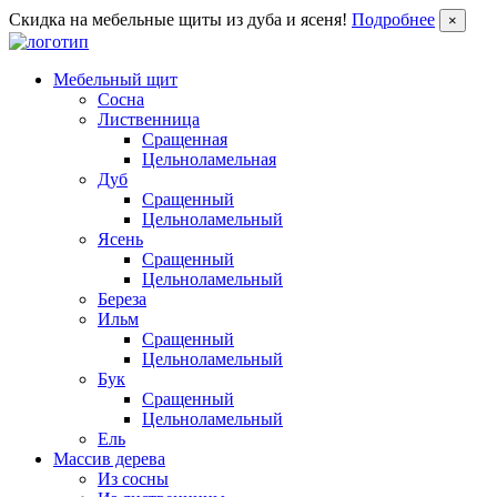
Скидка на мебельные щиты из дуба и ясеня!
Подробнее
×
Мебельный щит
Сосна
Лиственница
Сращенная
Цельноламельная
Дуб
Сращенный
Цельноламельный
Ясень
Сращенный
Цельноламельный
Береза
Ильм
Сращенный
Цельноламельный
Бук
Сращенный
Цельноламельный
Ель
Массив дерева
Из сосны