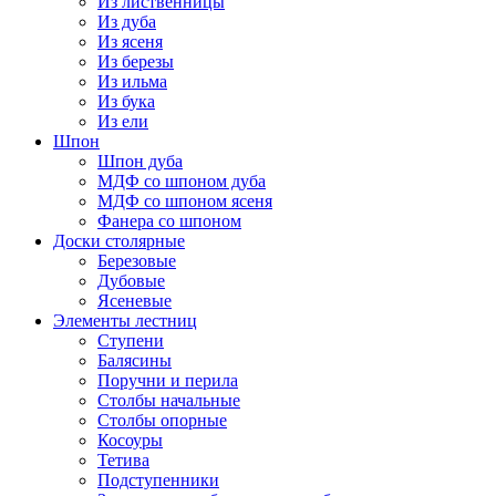
Из лиственницы
Из дуба
Из ясеня
Из березы
Из ильма
Из бука
Из ели
Шпон
Шпон дуба
МДФ со шпоном дуба
МДФ со шпоном ясеня
Фанера со шпоном
Доски столярные
Березовые
Дубовые
Ясеневые
Элементы лестниц
Ступени
Балясины
Поручни и перила
Столбы начальные
Столбы опорные
Косоуры
Тетива
Подступенники