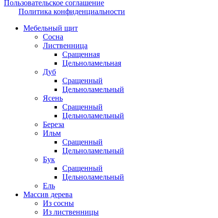
Пользовательское соглашение
Политика конфиденциальности
Мебельный щит
Сосна
Лиственница
Сращенная
Цельноламельная
Дуб
Сращенный
Цельноламельный
Ясень
Сращенный
Цельноламельный
Береза
Ильм
Сращенный
Цельноламельный
Бук
Сращенный
Цельноламельный
Ель
Массив дерева
Из сосны
Из лиственницы