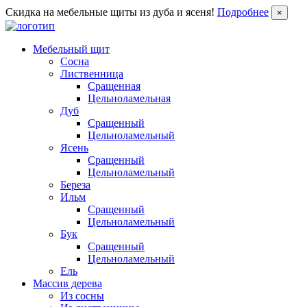
Скидка на мебельные щиты из дуба и ясеня!
Подробнее
×
Мебельный щит
Сосна
Лиственница
Сращенная
Цельноламельная
Дуб
Сращенный
Цельноламельный
Ясень
Сращенный
Цельноламельный
Береза
Ильм
Сращенный
Цельноламельный
Бук
Сращенный
Цельноламельный
Ель
Массив дерева
Из сосны