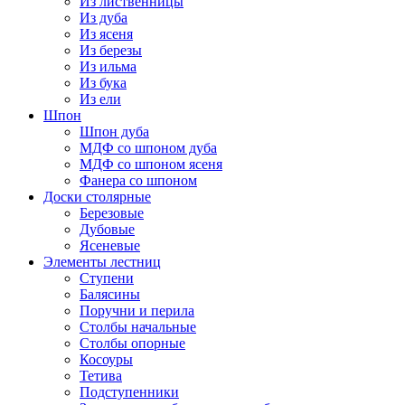
Из лиственницы
Из дуба
Из ясеня
Из березы
Из ильма
Из бука
Из ели
Шпон
Шпон дуба
МДФ со шпоном дуба
МДФ со шпоном ясеня
Фанера со шпоном
Доски столярные
Березовые
Дубовые
Ясеневые
Элементы лестниц
Ступени
Балясины
Поручни и перила
Столбы начальные
Столбы опорные
Косоуры
Тетива
Подступенники