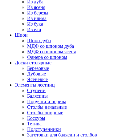
Из дуба
Из ясеня
Из березы
Из ильма
Из бука
Из ели
Шпон
Шпон дуба
МДФ со шпоном дуба
МДФ со шпоном ясеня
Фанера со шпоном
Доски столярные
Березовые
Дубовые
Ясеневые
Элементы лестниц
Ступени
Балясины
Поручни и перила
Столбы начальные
Столбы опорные
Косоуры
Тетива
Подступенники
Заготовки для балясин и столбов